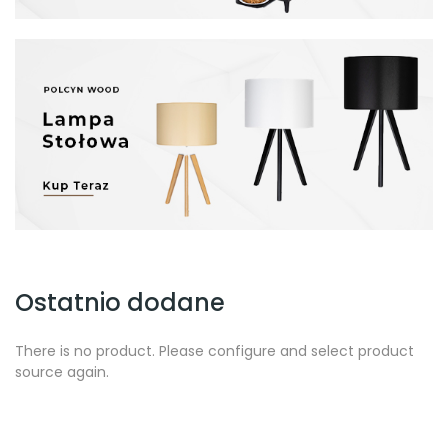
LAMPA Podłogowa "Palermo" Natura
LAMPA stołowa "Sofia" Natura
LAMPA stołowa "Sofia" Biała
LAMPA podłogowa "Milano" Natura
150,00 zł
350,00 zł
150,00 zł
325,00 zł
Ostatnio dodane
There is no product. Please configure and select product
source again.