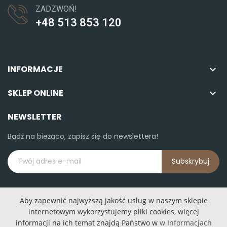
ZADZWOŃ!
+48 513 853 120
INFORMACJE

SKLEP ONLINE

NEWSLETTER
Bądź na bieżąco, zapisz się do newslettera!
Subskrybuj
Aby zapewnić najwyższą jakość usług w naszym sklepie
internetowym wykorzystujemy pliki cookies, więcej
informacji na ich temat znajdą Państwo w
w Informacjach