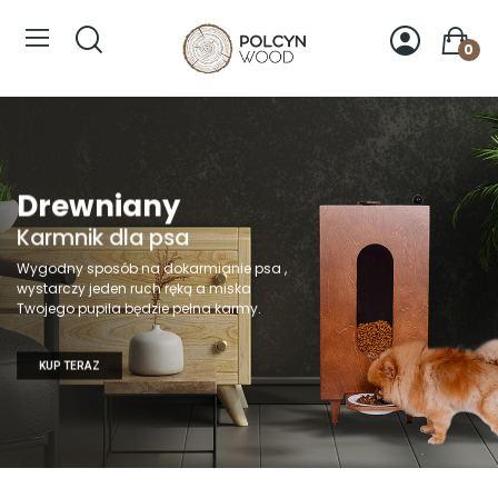
0
Oświetlenie
Drewniany
Do każdego wnętrza
Karmnik dla psa
Idelne jako oświetlenie do salonu lub
Wygodny sposób na dokarmianie psa ,
sypialni. Drewniana konstrukcja , bogaty
wystarczy jeden ruch ręką a miska
wybór kolorów.
Twojego pupila będzie pełna karmy.
KUP TERAZ
KUP TERAZ