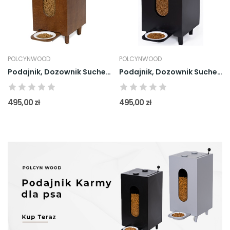
POLCYNWOOD
POLCYNWOOD
Podajnik, Dozownik Suchej Karmy dla Psa - Brązowy
Podajnik, Dozownik Suchej Karmy dla Psa - Czarny
495,00 zł
495,00 zł
POLCYNWOOD
POLCYNWOOD
POLCYNWOOD
POLCYNWOOD