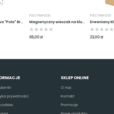
POLCYNWOOD
POLCYNWOOD
LAMPA podłogowa "Pola" Brązowa
Magnetyczny wieszak na klucze, półka -...
65,00 zł
23,00 zł
FORMACJE
SKLEP ONLINE
ulamin
O nas
tyka prywatności
Kontakt
i cookies
Promocje
tawa
Nowe produkty