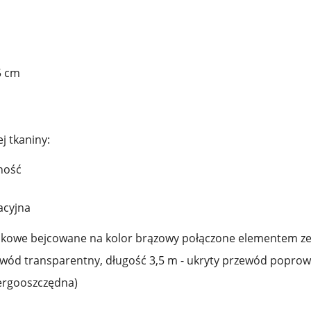
5 cm
 tkaniny:
ność
acyjna
kowe bejcowane na kolor brązowy połączone elementem ze 
rzewód transparentny, długość 3,5 m - ukryty przewód popr
nergooszczędna)