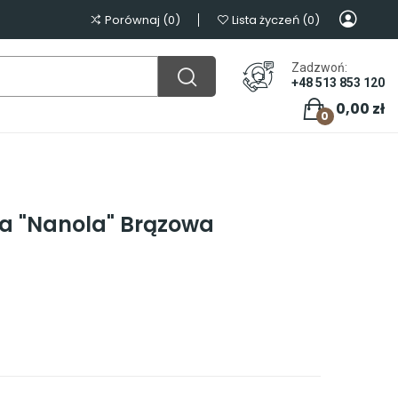
Porównaj
0
Lista życzeń
0
Zadzwoń:
+48 513 853 120
0,00 zł
0
 "Nanola" Brązowa