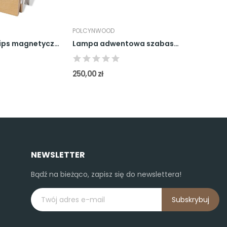
POLCYNWOOD
POLCYNWO
Drewniany klips magnetyczny do zdjęć -...
Lampa adwentowa szabasowa świecznik świąteczny...
250,00 zł
65,00 zł
NEWSLETTER
Bądź na bieżąco, zapisz się do newslettera!
Subskrybuj