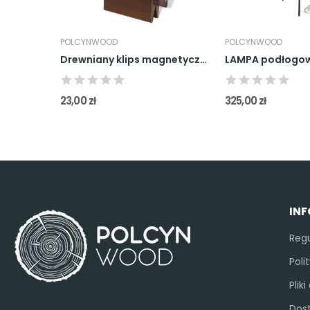
POLCYNWOOD
POLCYNWOOD
Lampa wisząca sufitowa drewno dąb Vintage Werona
Drewniany klips magnetyczny do zdjęć -...
23,00 zł
325,00 zł
IN
Reg
Poli
Plik
Dos