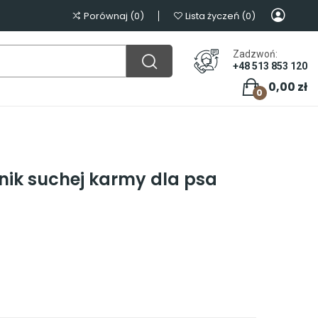
Porównaj
0
Lista życzeń
0
Zadzwoń:
+48 513 853 120
0,00 zł
0
nik suchej karmy dla psa