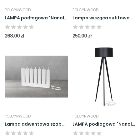
POLCYNWOOD
POLCYNWOOD
LAMPA podłogowa "Nanola" Natura
Lampa wisząca sufitowa drewno Buk Ruki Natura x 3
268,00 zł
250,00 zł
POLCYNWOOD
POLCYNWOOD
Lampa adwentowa szabasowa świecznik świąteczny...
LAMPA podłogowa "Nanola" Czarna