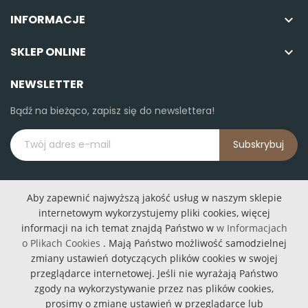
INFORMACJE

SKLEP ONLINE

NEWSLETTER
Bądź na bieżąco, zapisz się do newslettera!
Subskrybuj
Aby zapewnić najwyższą jakość usług w naszym sklepie
internetowym wykorzystujemy pliki cookies, więcej
informacji na ich temat znajdą Państwo w
w Informacjach
o Plikach Cookies
. Mają Państwo możliwość samodzielnej
Podajniki karmy
Lampy podłogowe
zmiany ustawień dotyczących plików cookies w swojej
Lampy wiszące
przeglądarce internetowej. Jeśli nie wyrażają Państwo
zgody na wykorzystywanie przez nas plików cookies,
prosimy o zmianę ustawień w przeglądarce lub