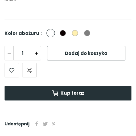
Biały
Czarny
Beżowy
Szary
Kolor abażuru :
Dodaj do koszyka
Kup teraz
Udostępnij