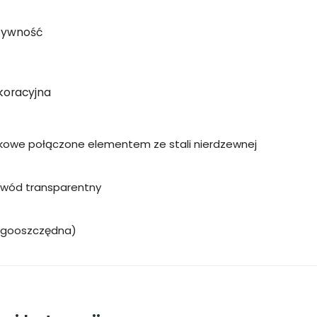
tywność
koracyjna
ukowe połączone elementem ze stali nierdzewnej
rzewód transparentny
ergooszczędna)