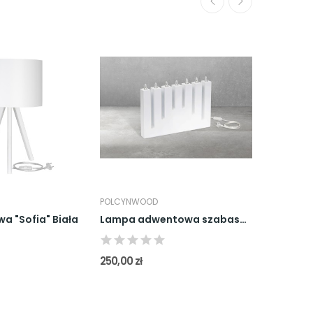
POLCYNWOOD
POLCYNWO
a "Sofia" Biała
Lampa adwentowa szabasowa świecznik świąteczny...
250,00 zł
250,00 zł