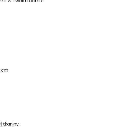
trze w Twoim domu.
8 cm
 tkaniny: