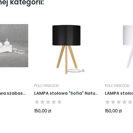
j kategorii:
POLCYNWOOD
POLCYNWOOD
Lampa adwentowa szabasowa świecznik świąteczny...
LAMPA stołowa "Sofia" Natura
LAMPA stołow
150,00 zł
150,00 zł