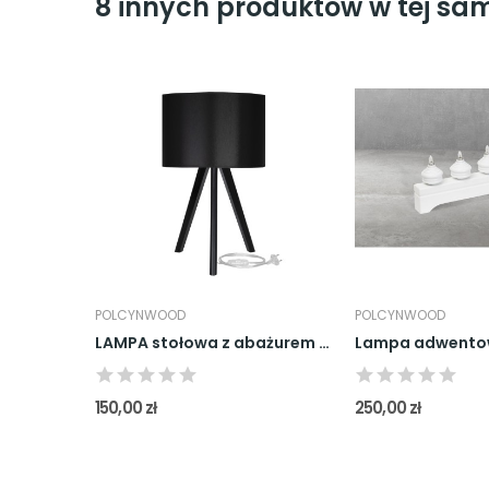
8 innych produktów w tej same
POLCYNWOOD
POLCYNWOOD
LAMPA stołowa "Sofia" Brązowy
LAMPA stołowa z abażurem "Sofia" Czarna
150,00 zł
250,00 zł