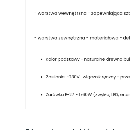
- warstwa wewnętrzna - zapewniająca sz
- warstwa zewnętrzna - materiałowa - de
Kolor podstawy - naturalne drewno b
Zasilanie: ~230V , włącznik ręczny - p
Żarówka E-27 - 1x60W (zwykła, LED, en