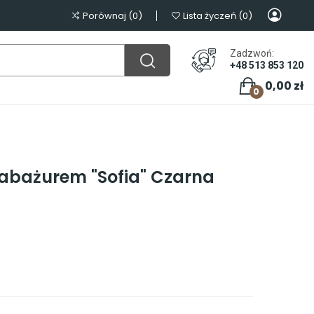
Porównaj
0
Lista życzeń
0
Zadzwoń:
+48 513 853 120
0,00 zł
0
abażurem "Sofia" Czarna