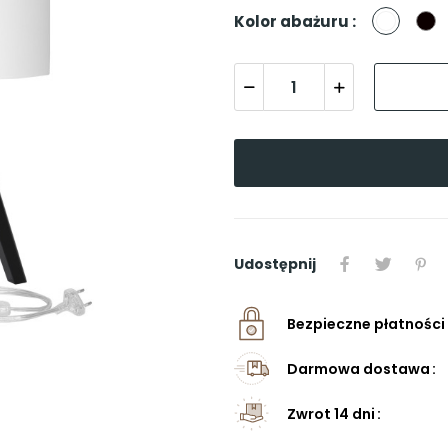
Biały
C
Kolor abażuru :
Udostępnij
Bezpieczne płatności
Darmowa dostawa
Zwrot 14 dni